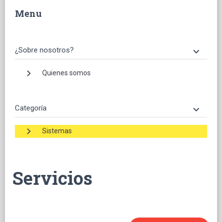
Menu
¿Sobre nosotros?
keyboard_arrow_down
keyboard_arrow_right
Quienes somos
Categoría
keyboard_arrow_down
keyboard_arrow_right
Sistemas
Servicios