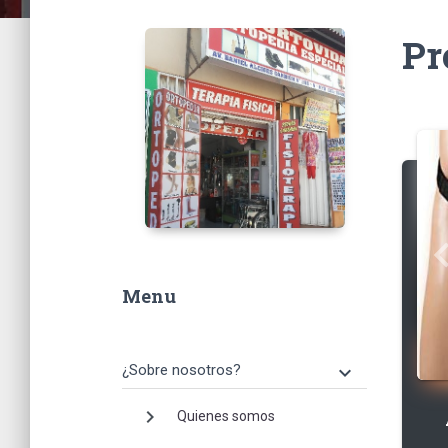
Pr
Pr
keyboard_ar
Menu
¿Sobre nosotros?
keyboard_arrow_down
keyboard_arrow_right
Quienes somos